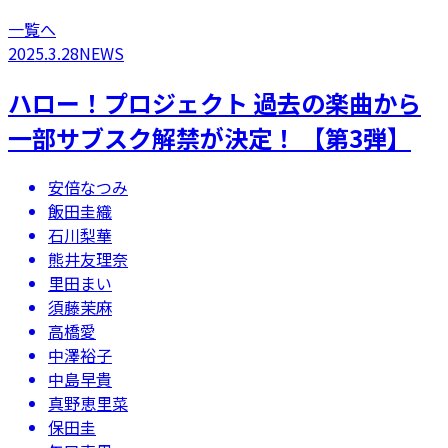
一覧へ
2025.3.28
NEWS
ハロー！プロジェクト 過去の楽曲から
一部サブスク解禁が決定！ 【第3弾】
安倍なつみ
飯田圭織
石川梨華
熊井友理奈
里田まい
須藤茉麻
高橋愛
中澤裕子
中島早貴
真野恵里菜
保田圭