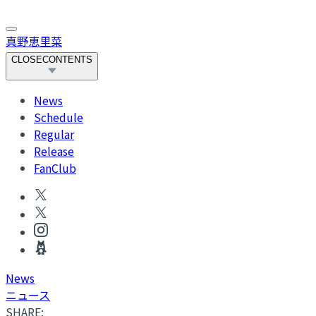
真野恵里菜
CLOSE
CONTENTS
News
Schedule
Regular
Release
FanClub
News
ニュース
SHARE: