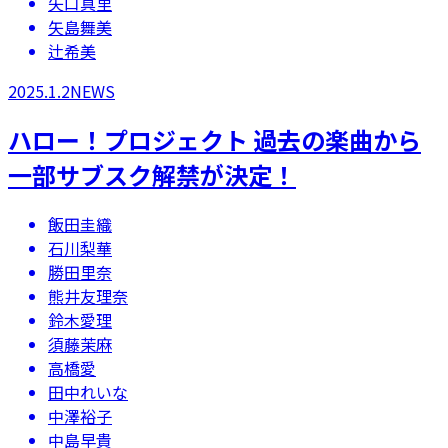
矢口真里
矢島舞美
辻希美
2025.1.2
NEWS
ハロー！プロジェクト 過去の楽曲から
一部サブスク解禁が決定！
飯田圭織
石川梨華
勝田里奈
熊井友理奈
鈴木愛理
須藤茉麻
高橋愛
田中れいな
中澤裕子
中島早貴