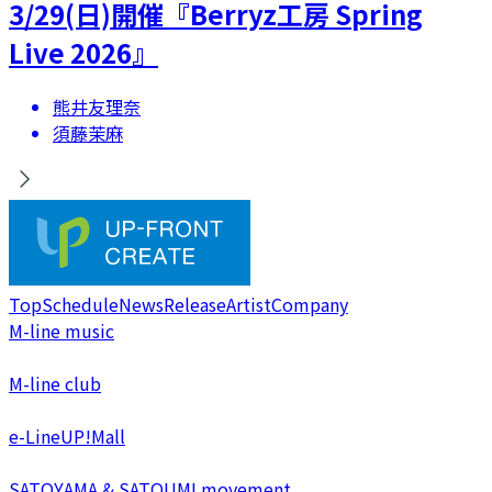
3/29(日)開催『Berryz工房 Spring
Live 2026』
熊井友理奈
須藤茉麻
Top
Schedule
News
Release
Artist
Company
M-line music
M-line club
e-LineUP!Mall
SATOYAMA & SATOUMI movement