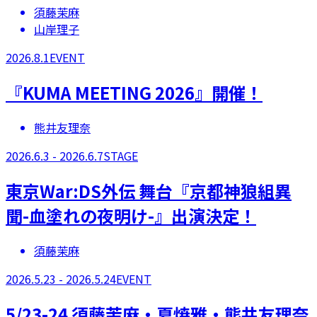
須藤茉麻
山岸理子
2026.8.1
EVENT
『KUMA MEETING 2026』開催！
熊井友理奈
2026.6.3 - 2026.6.7
STAGE
​東京War:DS外伝 舞台『京都神狼組異
聞-血塗れの夜明け-』出演決定！
須藤茉麻
2026.5.23 - 2026.5.24
EVENT
5/23-24 須藤茉麻・夏焼雅・熊井友理奈