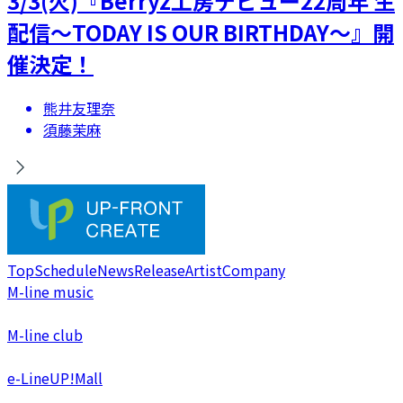
​3/3(火)『Berryz工房デビュー22周年 生
配信～TODAY IS OUR BIRTHDAY～』開
催決定！
熊井友理奈
須藤茉麻
Top
Schedule
News
Release
Artist
Company
M-line music
M-line club
e-LineUP!Mall