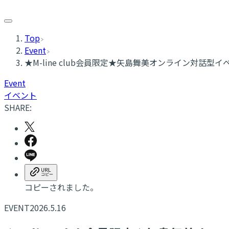
Top
Event
★M-line club会員限定★矢島舞美オンライン対話型
Event
イベント
SHARE:
コピーされました。
EVENT
2026.5.16