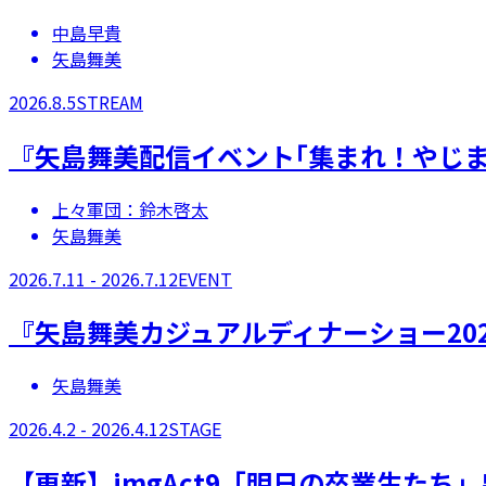
中島早貴
矢島舞美
2026.8.5
STREAM
『矢島舞美配信イベント｢集まれ！やじまん
上々軍団：鈴木啓太
矢島舞美
2026.7.11 - 2026.7.12
EVENT
『矢島舞美カジュアルディナーショー20
矢島舞美
2026.4.2 - 2026.4.12
STAGE
【更新】​imgAct9「明日の卒業生たち