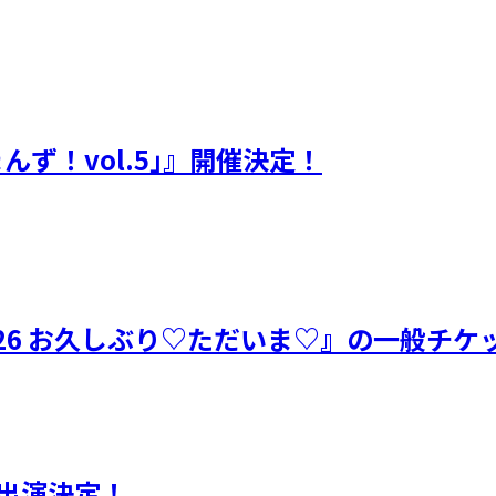
ず！vol.5｣』開催決定！
26 お久しぶり♡ただいま♡』の一般チケ
」出演決定！