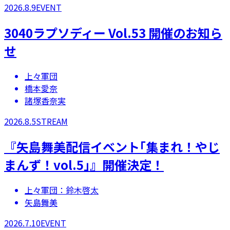
2026.8.9
EVENT
3040ラプソディー Vol.53 開催のお知ら
せ
上々軍団
橋本愛奈
諸塚香奈実
2026.8.5
STREAM
『矢島舞美配信イベント｢集まれ！やじ
まんず！vol.5｣』開催決定！
上々軍団：鈴木啓太
矢島舞美
2026.7.10
EVENT