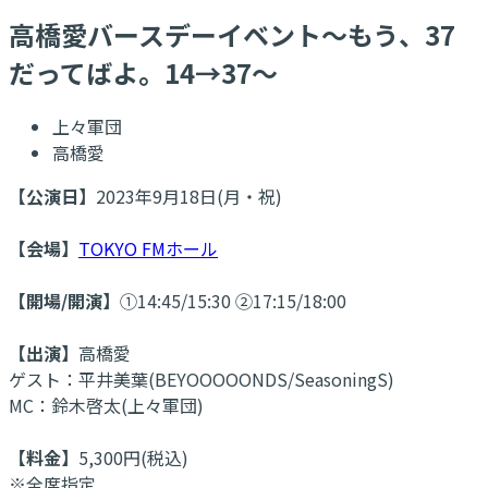
高橋愛バースデーイベント～もう、37
だってばよ。14→37～
上々軍団
高橋愛
【公演日】
2023年9月18日(月・祝)
【会場】
TOKYO FMホール
【開場/開演】
①14:45/15:30 ②17:15/18:00
【出演】
高橋愛
ゲスト：平井美葉(BEYOOOOONDS/SeasoningS)
MC：鈴木啓太(上々軍団)
【料金】
5,300円(税込)
※全席指定