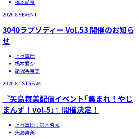
橋本愛奈
2026.8.9
EVENT
3040ラプソディー Vol.53 開催のお知ら
せ
上々軍団
橋本愛奈
諸塚香奈実
2026.8.5
STREAM
『矢島舞美配信イベント｢集まれ！やじ
まんず！vol.5｣』開催決定！
上々軍団：鈴木啓太
矢島舞美