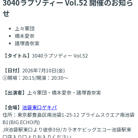
3040ラプソディー Vol.52 開催のお知ら
せ
上々軍団
橋本愛奈
諸塚香奈実
【タイトル】
3040ラプソディー Vol.52
【日付】
2026年7月10日(金)
②開場：20:15/開演：20:30～
【出演者】
上々軍団・橋本愛奈・諸塚香奈実
【会場】
池袋東口ゲキパ
住所：東京都豊島区南池袋1-25-12 プライムスクエア南池袋
B1(BIG ECHO内)
JR池袋駅東口より徒歩3分/カラオケビッグエコー池袋駅東
口店入り口よりお入りください