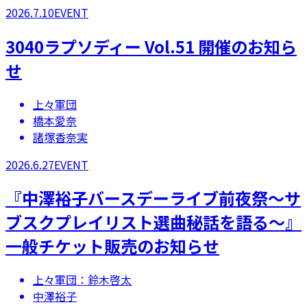
2026.7.10
EVENT
3040ラプソディー Vol.51 開催のお知ら
せ
上々軍団
橋本愛奈
諸塚香奈実
2026.6.27
EVENT
​『中澤裕子バースデーライブ前夜祭～サ
ブスクプレイリスト選曲秘話を語る～』
一般チケット販売のお知らせ
上々軍団：鈴木啓太
中澤裕子