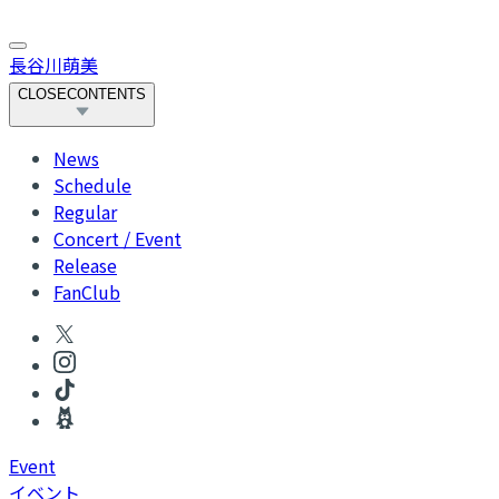
長谷川萌美
CLOSE
CONTENTS
News
Schedule
Regular
Concert / Event
Release
FanClub
Event
イベント