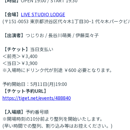
【時間】
OPEN 19:00 / START 19:30
【会場】
LIVE STUDIO LODGE
(〒151-0053 東京都渋谷区代々木1丁目30−1 代々木パークビル 
【出演者】
つじりお / 長谷川萌美 / 伊藤菜々子
【チケット】
当日支払い
＜前売＞￥3,400
＜当日＞￥3,900
※入場時にドリンク代が別途 ￥600 必要となります。
予約開始日：5月11日(月)19:00
【チケット予約URL】
https://tiget.net/events/488840
【入場順】
予約番号順
※開場時刻の10分前より整列を開始いたします。
(早い時間での整列、割り込み等はお控えください。)