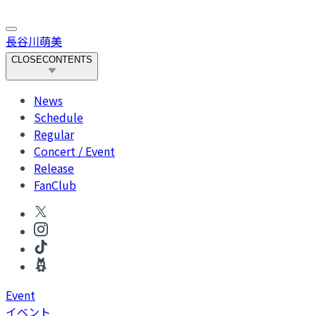
長谷川萌美
CLOSE
CONTENTS
News
Schedule
Regular
Concert / Event
Release
FanClub
Event
イベント