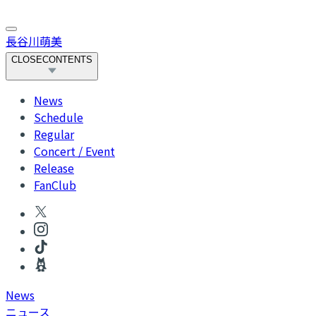
長谷川萌美
CLOSE
CONTENTS
News
Schedule
Regular
Concert / Event
Release
FanClub
News
ニュース