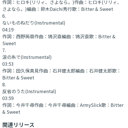
作詞：
ヒロキ(リリィ、さよなら。)
作曲：
ヒロキ(リリィ、
さよなら。)
編曲：
鈴木Daichi秀行
歌：
Bitter & Sweet
6
.
ないものねだり
(Instrumental)
04:19
作詞：
西野蒟蒻
作曲：
鴇沢直
編曲：
鴇沢直
歌：
Bitter &
Sweet
7
.
涙の糸で
(Instrumental)
03:53
作詞：
田久保真見
作曲：
石井健太郎
編曲：
石井健太郎
歌：
Bitter & Sweet
8
.
反省のうた
(Instrumental)
03:59
作詞：
今井千尋
作曲：
今井千尋
編曲：
ArmySlick
歌：
Bitter
& Sweet
関連リリース