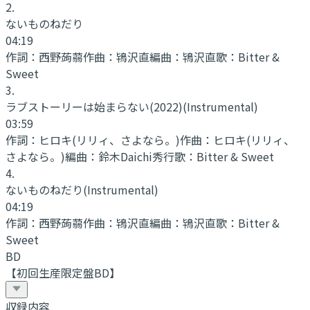
2
.
ないものねだり
04:19
作詞：
西野蒟蒻
作曲：
鴇沢直
編曲：
鴇沢直
歌：
Bitter &
Sweet
3
.
ラブストーリーは始まらない(2022)
(Instrumental)
03:59
作詞：
ヒロキ(リリィ、さよなら。)
作曲：
ヒロキ(リリィ、
さよなら。)
編曲：
鈴木Daichi秀行
歌：
Bitter & Sweet
4
.
ないものねだり
(Instrumental)
04:19
作詞：
西野蒟蒻
作曲：
鴇沢直
編曲：
鴇沢直
歌：
Bitter &
Sweet
BD
【初回生産限定盤BD】
収録内容