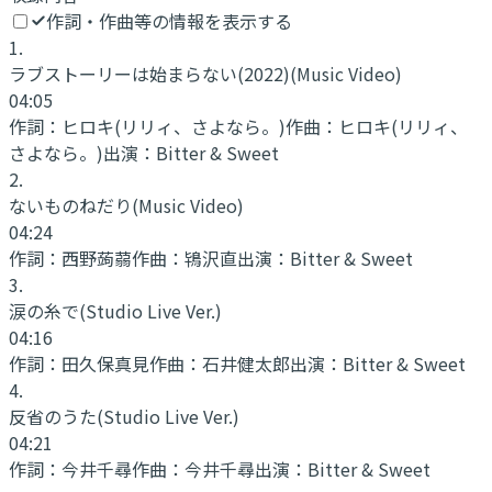
作詞・作曲等の情報を表示する
1
.
ラブストーリーは始まらない(2022)
(Music Video)
04:05
作詞：
ヒロキ(リリィ、さよなら。)
作曲：
ヒロキ(リリィ、
さよなら。)
出演：
Bitter & Sweet
2
.
ないものねだり
(Music Video)
04:24
作詞：
西野蒟蒻
作曲：
鴇沢直
出演：
Bitter & Sweet
3
.
涙の糸で
(Studio Live Ver.)
04:16
作詞：
田久保真見
作曲：
石井健太郎
出演：
Bitter & Sweet
4
.
反省のうた
(Studio Live Ver.)
04:21
作詞：
今井千尋
作曲：
今井千尋
出演：
Bitter & Sweet