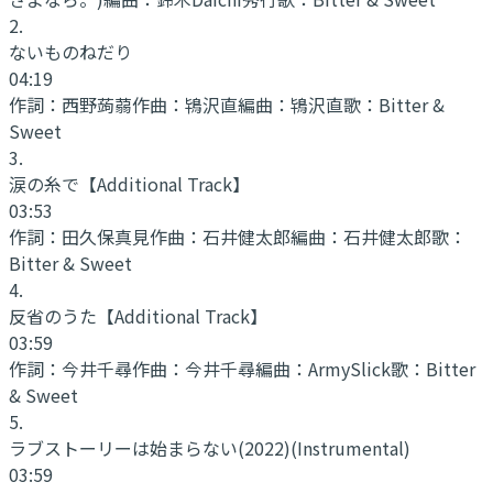
2
.
ないものねだり
04:19
作詞：
西野蒟蒻
作曲：
鴇沢直
編曲：
鴇沢直
歌：
Bitter &
Sweet
3
.
涙の糸で
【Additional Track】
03:53
作詞：
田久保真見
作曲：
石井健太郎
編曲：
石井健太郎
歌：
Bitter & Sweet
4
.
反省のうた
【Additional Track】
03:59
作詞：
今井千尋
作曲：
今井千尋
編曲：
ArmySlick
歌：
Bitter
& Sweet
5
.
ラブストーリーは始まらない(2022)
(Instrumental)
03:59