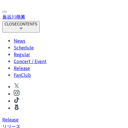
長谷川萌美
CLOSE
CONTENTS
News
Schedule
Regular
Concert / Event
Release
FanClub
R
elease
リリース