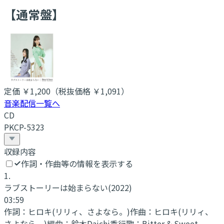
【通常盤】
定価
￥1,200
（税抜価格 ￥1,091
）
音楽配信一覧へ
CD
PKCP-5323
収録内容
作詞・作曲等の情報を表示する
1
.
ラブストーリーは始まらない(2022)
03:59
作詞：
ヒロキ(リリィ、さよなら。)
作曲：
ヒロキ(リリィ、
さよなら。)
編曲：
鈴木Daichi秀行
歌：
Bitter & Sweet