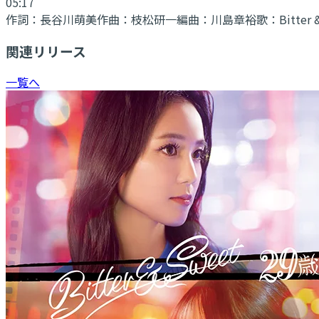
05:17
作詞：
長谷川萌美
作曲：
枝松研一
編曲：
川島章裕
歌：
Bitter 
関連リリース
一覧へ