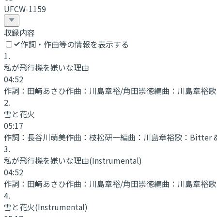
UFCW-1159
収録内容
作詞・作曲等の情報を表示する
1
.
私が飛行機を嫌いな理由
04:52
作詞：
田﨑あさひ
作曲：
川島章裕/角田崇徳
編曲：
川島章裕
歌
2
.
雪と花火
05:17
作詞：
長谷川萌美
作曲：
枝松研一
編曲：
川島章裕
歌：
Bitter 
3
.
私が飛行機を嫌いな理由
(Instrumental)
04:52
作詞：
田﨑あさひ
作曲：
川島章裕/角田崇徳
編曲：
川島章裕
歌
4
.
雪と花火
(Instrumental)