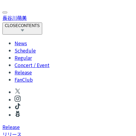
長谷川萌美
CLOSE
CONTENTS
News
Schedule
Regular
Concert / Event
Release
FanClub
R
elease
リリース