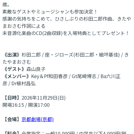
歳。
素敵なゲストやミュージシャンも参加決定！
感謝の気持ちをこめて、ひさしぶりの杉田二郎作曲、きたや
まおさむ作詞による
未音源化楽曲のCD(2曲収録)を入場特典としてプレゼント！
《出演》
杉田二郎 / 座・ジローズ(杉田二郎・細坪基佳) / き
たやまおさむ
《ゲスト》
森山良子
《メンバー》
Key＆Pf和田春彦 / Gt尾崎博志 / Ba六川正
彦 / Dr植村昌弘
【日時】
2026年11月29日(日)
開場16:15 / 開演17:00
【会場】
京都劇場(京都)
【料金】
全席指定：一般10,000円 / 中学生以下4,000円(税