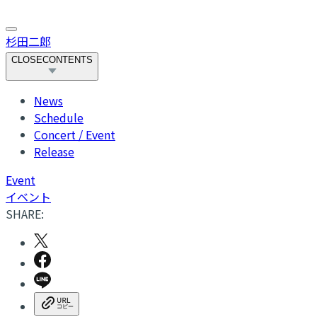
杉田二郎
CLOSE
CONTENTS
News
Schedule
Concert / Event
Release
Event
イベント
SHARE: