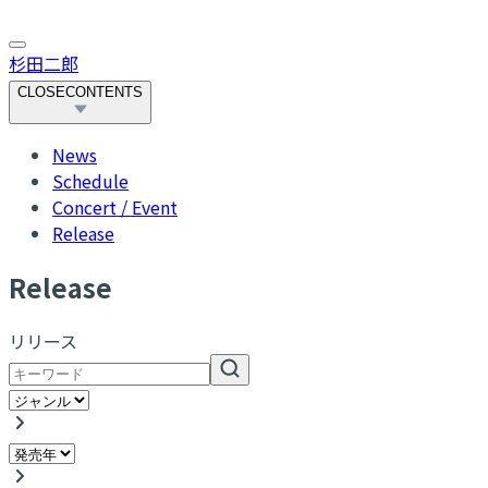
杉田二郎
CLOSE
CONTENTS
News
Schedule
Concert / Event
Release
R
elease
リリース