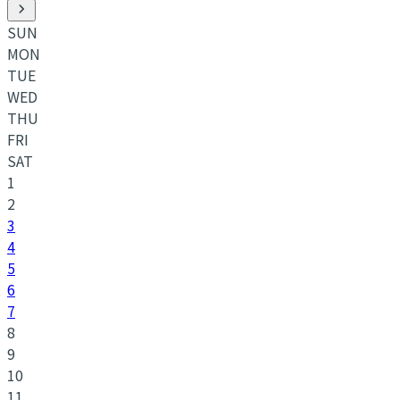
SUN
MON
TUE
WED
THU
FRI
SAT
1
2
3
4
5
6
7
8
9
10
11