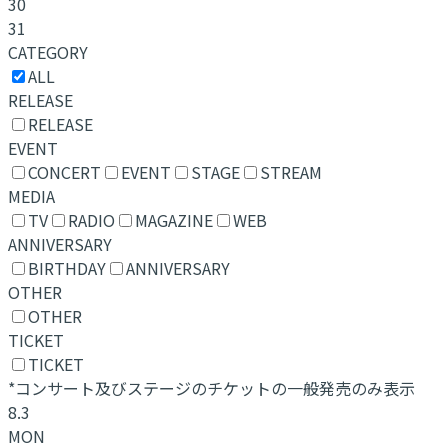
30
31
CATEGORY
ALL
RELEASE
RELEASE
EVENT
CONCERT
EVENT
STAGE
STREAM
MEDIA
TV
RADIO
MAGAZINE
WEB
ANNIVERSARY
BIRTHDAY
ANNIVERSARY
OTHER
OTHER
TICKET
TICKET
*コンサート及びステージのチケットの一般発売のみ表示
8.3
MON