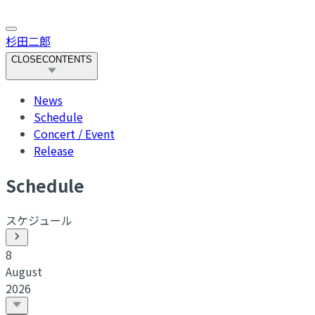
杉田二郎
CLOSE
CONTENTS
News
Schedule
Concert / Event
Release
S
chedule
スケジュール
8
August
2026