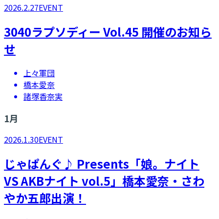
2026.2.27
EVENT
3040ラプソディー Vol.45 開催のお知ら
せ
上々軍団
橋本愛奈
諸塚香奈実
1
月
2026.1.30
EVENT
​​じゃぱんぐ♪ Presents「娘。ナイト
VS AKBナイト vol.5」橋本愛奈・さわ
やか五郎出演！