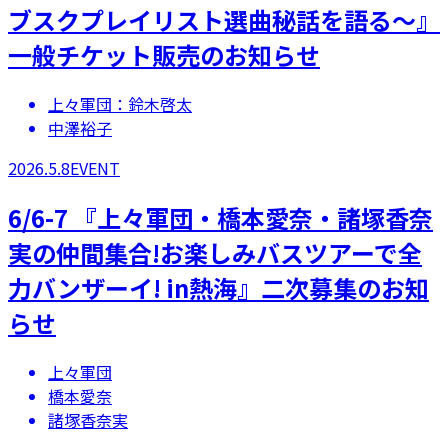
ブスクプレイリスト選曲秘話を語る～』
一般チケット販売のお知らせ
上々軍団：鈴木啓太
中澤裕子
2026.5.8
EVENT
​​6/6-7 『上々軍団・橋本愛奈・諸塚香奈
実の仲間集合!お楽しみバスツアーで全
力バンザーイ! in熱海』二次募集のお知
らせ
上々軍団
橋本愛奈
諸塚香奈実