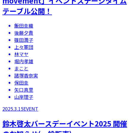
movement」​イベントステージタイム
テーブル公開！
飯田圭織
後藤夕貴
篠田潤子
上々軍団
林マヤ
堀内孝雄
まこと
諸塚香奈実
保田圭
矢口真里
山岸理子
2025.3.15
EVENT
鈴木啓太バースデーイベント2025 開催