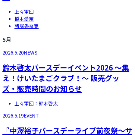
上々軍団
橋本愛奈
諸塚香奈実
5
月
2026.5.20
NEWS
​鈴木啓太バースデーイベント2026 ～集
え！けいたまごクラブ！～ 販売グッ
ズ・販売時間のお知らせ
上々軍団：鈴木啓太
2026.5.19
EVENT
​『中澤裕子バースデーライブ前夜祭～サ