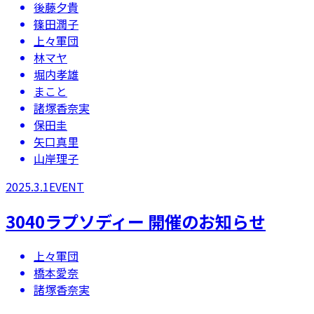
後藤夕貴
篠田潤子
上々軍団
林マヤ
堀内孝雄
まこと
諸塚香奈実
保田圭
矢口真里
山岸理子
2025.3.1
EVENT
3040ラプソディー 開催のお知らせ
上々軍団
橋本愛奈
諸塚香奈実