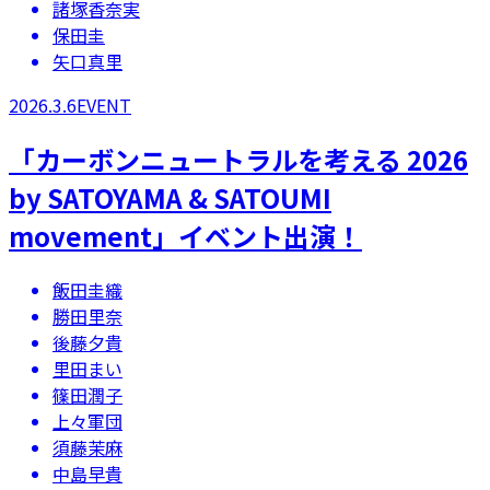
諸塚香奈実
保田圭
矢口真里
2026.3.6
EVENT
「カーボンニュートラルを考える 2026
by SATOYAMA & SATOUMI
movement」​イベント出演！
飯田圭織
勝田里奈
後藤夕貴
里田まい
篠田潤子
上々軍団
須藤茉麻
中島早貴