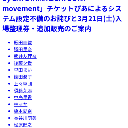
movement」チケットぴあによるシス
テム設定不備のお詫びと3月21日(土)入
場整理券・追加販売のご案内
飯田圭織
勝田里奈
熊井友理奈
後藤夕貴
里田まい
篠田潤子
上々軍団
須藤茉麻
中島早貴
林マヤ
橋本愛奈
長谷川萌美
松原健之