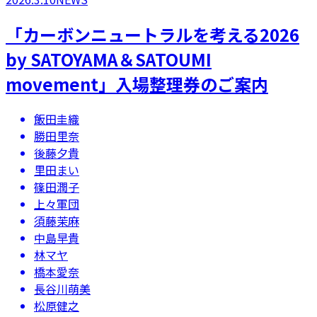
「カーボンニュートラルを考える2026
by SATOYAMA＆SATOUMI
movement」入場整理券のご案内
飯田圭織
勝田里奈
後藤夕貴
里田まい
篠田潤子
上々軍団
須藤茉麻
中島早貴
林マヤ
橋本愛奈
長谷川萌美
松原健之