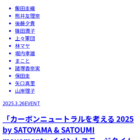
飯田圭織
熊井友理奈
後藤夕貴
篠田潤子
上々軍団
林マヤ
堀内孝雄
まこと
諸塚香奈実
保田圭
矢口真里
山岸理子
2025.3.26
EVENT
「カーボンニュートラルを考える 2025
by SATOYAMA & SATOUMI