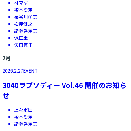
林マヤ
橋本愛奈
長谷川萌美
松原健之
諸塚香奈実
保田圭
矢口真里
2
月
2026.2.27
EVENT
3040ラプソディー Vol.46 開催のお知ら
せ
上々軍団
橋本愛奈
諸塚香奈実