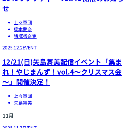
せ
上々軍団
橋本愛奈
諸塚香奈実
2025.12.2
EVENT
12/21(日)矢島舞美配信イベント「集ま
れ！やじまんず！vol.4～クリスマス会
～」開催決定！
上々軍団
矢島舞美
11
月
2025.11.7
EVENT