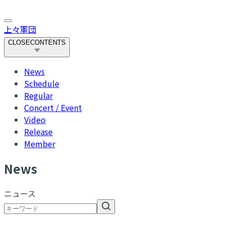
上々軍団
CLOSE
CONTENTS
News
Schedule
Regular
Concert / Event
Video
Release
Member
N
ews
ニュース