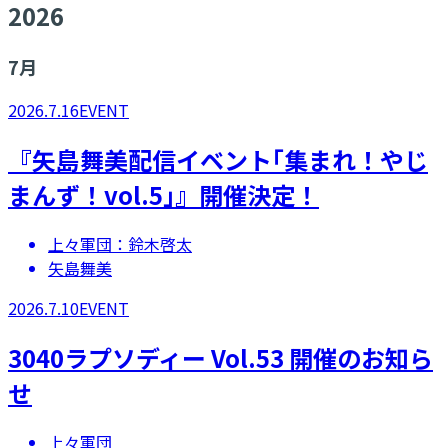
2026
7
月
2026.7.16
EVENT
『矢島舞美配信イベント｢集まれ！やじ
まんず！vol.5｣』開催決定！
上々軍団：鈴木啓太
矢島舞美
2026.7.10
EVENT
3040ラプソディー Vol.53 開催のお知ら
せ
上々軍団