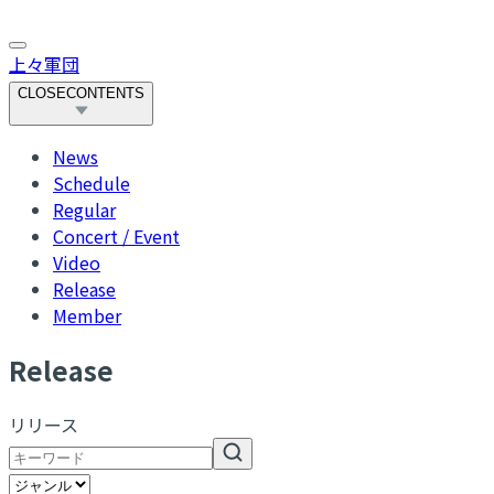
上々軍団
CLOSE
CONTENTS
News
Schedule
Regular
Concert / Event
Video
Release
Member
R
elease
リリース