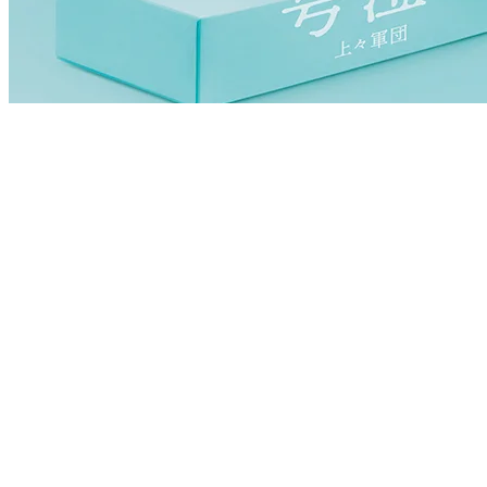
CDシングル
2020.11.25
号泣
上々軍団
2019