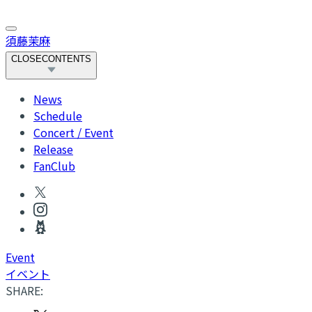
須藤茉麻
CLOSE
CONTENTS
News
Schedule
Concert / Event
Release
FanClub
Event
イベント
SHARE: