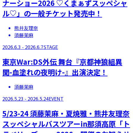
ナーショー2026 ♡くまぁずスッペシャ
ル♡」の一般チケット発売中！
熊井友理奈
須藤茉麻
2026.6.3 - 2026.6.7
STAGE
​東京War:DS外伝 舞台『京都神狼組異
聞-血塗れの夜明け-』出演決定！
須藤茉麻
2026.5.23 - 2026.5.24
EVENT
5/23-24 須藤茉麻・夏焼雅・熊井友理奈
スッペシャルバスツアーin那須高原「ト