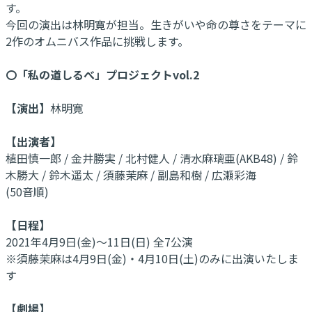
す。
今回の演出は林明寛が担当。生きがいや命の尊さをテーマに
2作のオムニバス作品に挑戦します。
〇「私の道しるべ」プロジェクトvol.2
【演出】
林明寛
【出演者】
植田慎一郎 / 金井勝実 / 北村健人 / 清水麻璃亜(AKB48) / 鈴
木勝大 / 鈴木遥太 / 須藤茉麻 / 副島和樹 / 広瀬彩海
(50音順)
【日程】
2021年4月9日(金)～11日(日) 全7公演
※須藤茉麻は4月9日(金)・4月10日(土)のみに出演いたしま
す
【劇場】