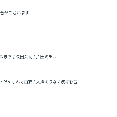
合がございます)
千歳まち / 柴田茉莉 / 片田ミチル
音 / だんしんぐ由衣 / 大澤えりな / 波﨑彩音