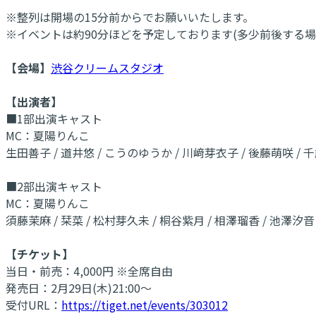
※整列は開場の15分前からでお願いいたします。
※イベントは約90分ほどを予定しております(多少前後する場
【会場】
渋谷クリームスタジオ
【出演者】
■1部出演キャスト
MC：夏陽りんこ
生田善子 / 道井悠 / こうのゆうか / 川﨑芽衣子 / 後藤萌咲 / 
■2部出演キャスト
MC：夏陽りんこ
須藤茉麻 / 栞菜 / 松村芽久未 / 桐谷紫月 / 相澤瑠香 / 池澤汐
【チケット】
当日・前売：4,000円 ※全席自由
発売日：2月29日(木)21:00～
受付URL：
https://tiget.net/events/303012