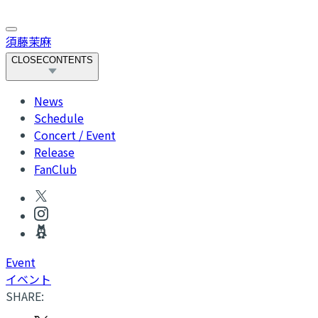
須藤茉麻
CLOSE
CONTENTS
News
Schedule
Concert / Event
Release
FanClub
Event
イベント
SHARE: