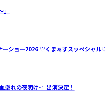
語～』
ーショー2026 ♡くまぁずスッペシャ
聞-血塗れの夜明け-』出演決定！