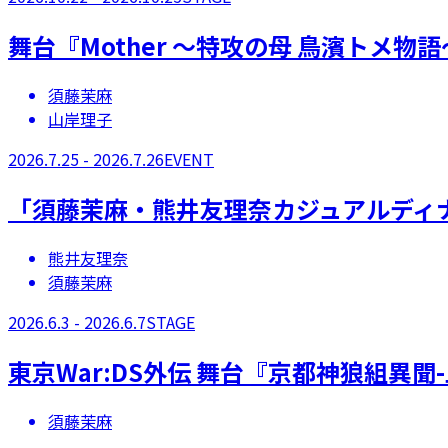
舞台『Mother ～特攻の母 鳥濱トメ物
須藤茉麻
山岸理子
2026.7.25 - 2026.7.26
EVENT
「須藤茉麻・熊井友理奈カジュアルディナ
熊井友理奈
須藤茉麻
2026.6.3 - 2026.6.7
STAGE
​東京War:DS外伝 舞台『京都神狼組異
須藤茉麻