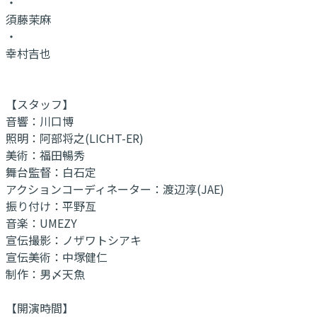
・
須藤茉麻
・
幸村吉也
【スタッフ】
音響：川口博
照明：阿部将之(LICHT-ER)
美術：福田暢秀
舞台監督：白石定
アクションコーディネーター：渡辺淳(JAE)
振り付け：平野亙
音楽：UMEZY
宣伝撮影：ノザワトシアキ
宣伝美術：中塚健仁
制作：男〆天魚
【開演時間】