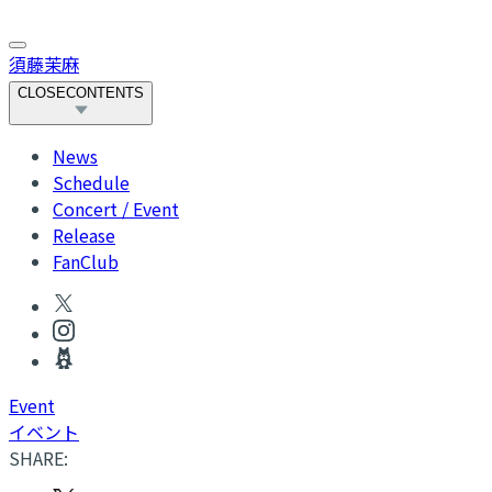
須藤茉麻
CLOSE
CONTENTS
News
Schedule
Concert / Event
Release
FanClub
Event
イベント
SHARE: