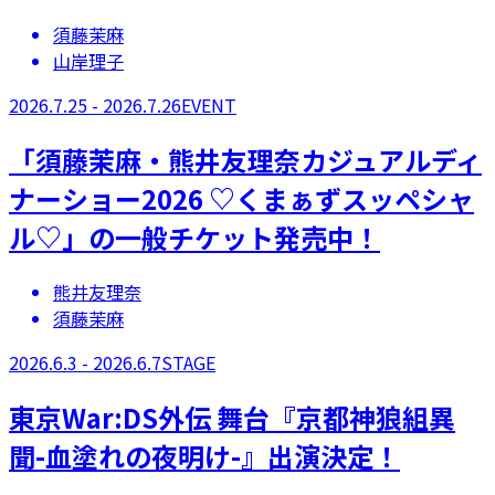
須藤茉麻
山岸理子
2026.7.25 - 2026.7.26
EVENT
「須藤茉麻・熊井友理奈カジュアルディ
ナーショー2026 ♡くまぁずスッペシャ
ル♡」の一般チケット発売中！
熊井友理奈
須藤茉麻
2026.6.3 - 2026.6.7
STAGE
​東京War:DS外伝 舞台『京都神狼組異
聞-血塗れの夜明け-』出演決定！