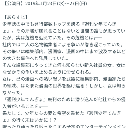
【公演日】2019年1月23日(水)～27日(日)
【あらすじ】
少年誌の中でも発行部数トップを誇る『週刊少年てんぎ
ょ』。その牙城が崩れることはないと世間の誰もが思ってい
たが、実は危機を迎えていた。その危機とは――。
社内では二人の名物編集者による争いが巻き起こっていた。
その争いは編集部内、漫画家、漫画の中にまで波及するほど
の大きな事件へと発展していた。
そんな編集部にやってきた何も知らない新入社員の女。女は
なぜかその争いを止めるように命ぜられる――。
女は、己の漫画への熱い想いを武器に編集部内、漫画家たち
の領域、はたまた漫画の世界を駆け巡る！しかし、女は知ら
なかった。
『週刊少年てんぎょ』廃刊のために潜り込んだ他社からの侵
入者がいることを――。
果たして、少年たちの夢と希望を乗せた『週刊少年てんぎ
ょ』の行く末はいかに！？
歌ったり踊ったり戦ったりする予定のエンターテインメイン