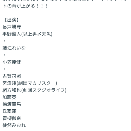
トの幕が上がる！！！
【出演】
長戸勝彦
平野勲人(以上男〆天魚)
・
藤江れいな
・
小笠原健
・
古賀司照
宮澤翔(劇団マカリスター)
緒方和也(劇団スタジオライフ)
加藤葵
橋渡竜馬
氏家蓮
青柳伽奈
徒然みおれ