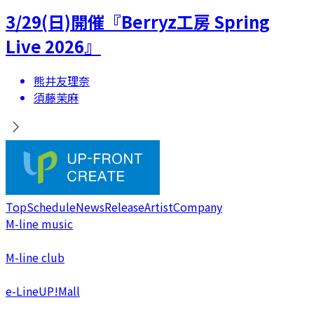
3/29(日)開催『Berryz工房 Spring
Live 2026』
熊井友理奈
須藤茉麻
Top
Schedule
News
Release
Artist
Company
M-line music
M-line club
e-LineUP!Mall