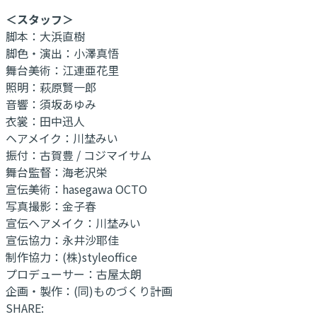
＜スタッフ＞
脚本：大浜直樹
脚色・演出：小澤真悟
舞台美術：江連亜花里
照明：萩原賢一郎
音響：須坂あゆみ
衣裳：田中迅人
ヘアメイク：川埜みい
振付：古賀豊 / コジマイサム
舞台監督：海老沢栄
宣伝美術：hasegawa OCTO
写真撮影：金子春
宣伝ヘアメイク：川埜みい
宣伝協力：永井沙耶佳
制作協力：(株)styleoffice
プロデューサー：古屋太朗
企画・製作：(同)ものづくり計画
SHARE: