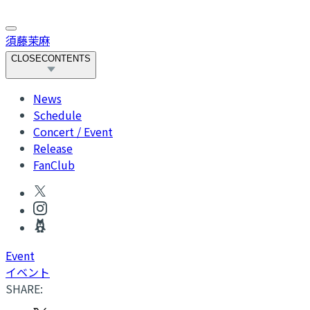
須藤茉麻
CLOSE
CONTENTS
News
Schedule
Concert / Event
Release
FanClub
Event
イベント
SHARE: