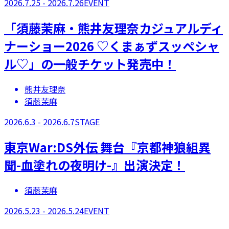
2026.7.25 - 2026.7.26
EVENT
「須藤茉麻・熊井友理奈カジュアルディ
ナーショー2026 ♡くまぁずスッペシャ
ル♡」の一般チケット発売中！
熊井友理奈
須藤茉麻
2026.6.3 - 2026.6.7
STAGE
​東京War:DS外伝 舞台『京都神狼組異
聞-血塗れの夜明け-』出演決定！
須藤茉麻
2026.5.23 - 2026.5.24
EVENT