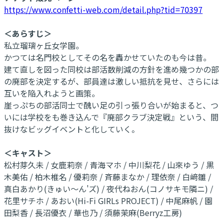
https://www.confetti-web.com/detail.php?tid=70397
＜あらすじ＞
私立瑠璃ヶ丘女学園。
かつては名門校としてその名を轟かせていたのも今は昔。
建て直しを図った同校は部活数削減の方針を進め幾つかの部
の廃部を決定するが、部員達は激しい抵抗を見せ、さらには
互いを陥入れようと画策。
崖っぷちの部活同士で醜い足の引っ張り合いが始まると、つ
いには学校をも巻き込んで『廃部クラブ決定戦』という、間
抜けなビッグイベントと化していく。
＜キャスト＞
松村芽久未 / 女鹿莉奈 / 青海マホ / 中川梨花 / 山來ゆう / 黒
木美佑 / 柏木椎名 / 優莉奈 / 斉藤まなか / 理依奈 / 白﨑雛 /
真白あかり(きゅい～ん'ズ) / 夜代ねおん(コノサキモ隣ニ) /
花里サチホ / あおい(Hi-Fi GIRLs PROJECT) / 中尾麻帆 / 園
田梨香 / 長沼優衣 / 華也乃 / 須藤茉麻(Berryz工房)