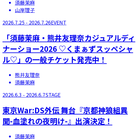
須藤茉麻
山岸理子
2026.7.25 - 2026.7.26
EVENT
「須藤茉麻・熊井友理奈カジュアルディ
ナーショー2026 ♡くまぁずスッペシャ
ル♡」の一般チケット発売中！
熊井友理奈
須藤茉麻
2026.6.3 - 2026.6.7
STAGE
​東京War:DS外伝 舞台『京都神狼組異
聞-血塗れの夜明け-』出演決定！
須藤茉麻