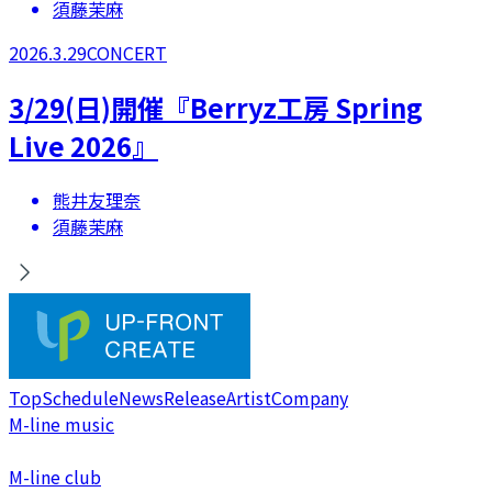
須藤茉麻
2026.3.29
CONCERT
3/29(日)開催『Berryz工房 Spring
Live 2026』
熊井友理奈
須藤茉麻
Top
Schedule
News
Release
Artist
Company
M-line music
M-line club