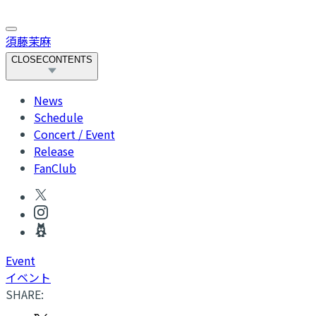
須藤茉麻
CLOSE
CONTENTS
News
Schedule
Concert / Event
Release
FanClub
Event
イベント
SHARE: