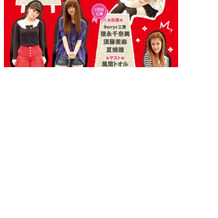
DVD
2012.2.17
リアルエチュード みんなの家 ガールズステージ 
徳永千奈美・須藤茉麻・夏焼雅・熊井友理奈・菅谷梨沙子