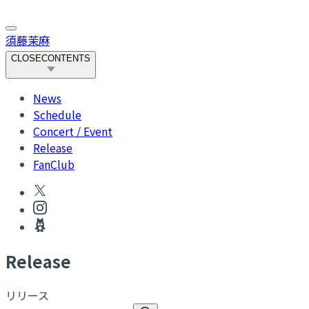
須藤茉麻
CLOSE
CONTENTS
News
Schedule
Concert / Event
Release
FanClub
R
elease
リリース