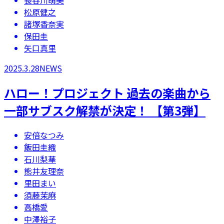
長谷川萌美
松原健之
諸塚香奈実
保田圭
矢口真里
2025.3.28
NEWS
ハロー！プロジェクト 過去の楽曲から
一部サブスク解禁が決定！ 【第3弾】
安倍なつみ
飯田圭織
石川梨華
熊井友理奈
里田まい
須藤茉麻
高橋愛
中澤裕子