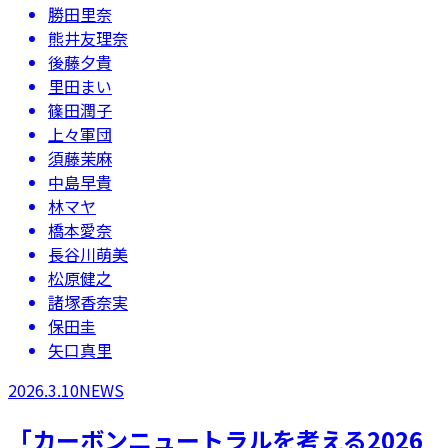
勝田里奈
熊井友理奈
後藤夕貴
里田まい
篠田潤子
上々軍団
須藤茉麻
中島早貴
林マヤ
橋本愛奈
長谷川萌美
松原健之
諸塚香奈実
保田圭
矢口真里
2026.3.10
NEWS
「カーボンニュートラルを考える2026