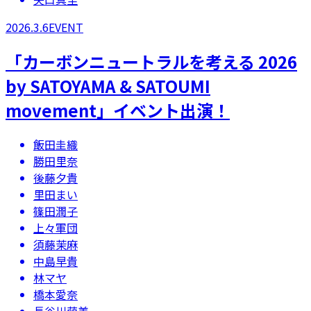
2026.3.6
EVENT
「カーボンニュートラルを考える 2026
by SATOYAMA & SATOUMI
movement」​イベント出演！
飯田圭織
勝田里奈
後藤夕貴
里田まい
篠田潤子
上々軍団
須藤茉麻
中島早貴
林マヤ
橋本愛奈