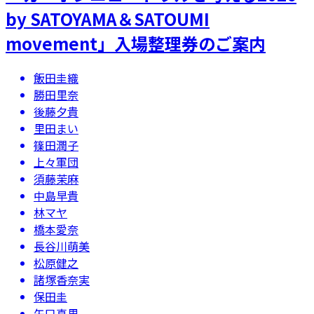
by SATOYAMA＆SATOUMI
movement」入場整理券のご案内
飯田圭織
勝田里奈
後藤夕貴
里田まい
篠田潤子
上々軍団
須藤茉麻
中島早貴
林マヤ
橋本愛奈
長谷川萌美
松原健之
諸塚香奈実
保田圭
矢口真里