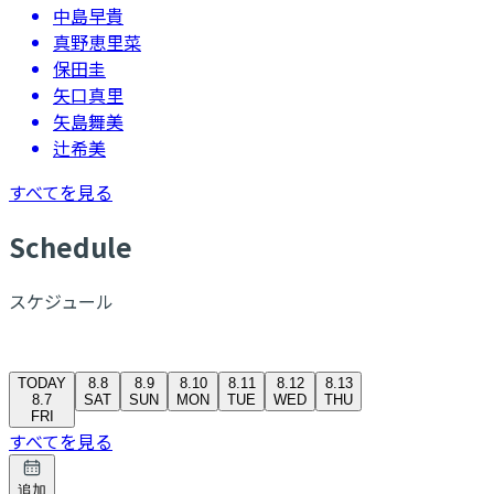
中島早貴
真野恵里菜
保田圭
矢口真里
矢島舞美
辻希美
すべてを見る
S
chedule
スケジュール
TODAY
8.8
8.9
8.10
8.11
8.12
8.13
8.7
SAT
SUN
MON
TUE
WED
THU
FRI
すべてを見る
追加