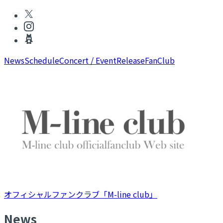
News
Schedule
Concert / Event
Release
FanClub
オフィシャルファンクラブ「M-line club」
N
ews