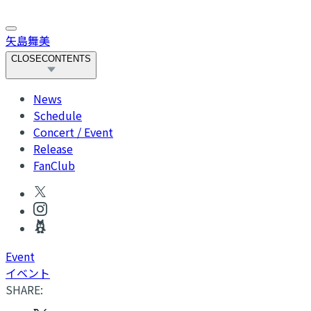
矢島舞美
CLOSE
CONTENTS
News
Schedule
Concert / Event
Release
FanClub
Event
イベント
SHARE: