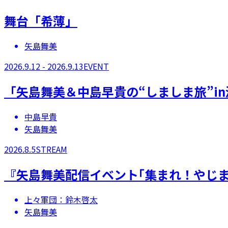
舞台「希薄」
矢島舞美
2026.9.12 - 2026.9.13
EVENT
「矢島舞美＆中島早貴の“しましま旅”in
中島早貴
矢島舞美
2026.8.5
STREAM
『矢島舞美配信イベント｢集まれ！やじまん
上々軍団：鈴木啓太
矢島舞美