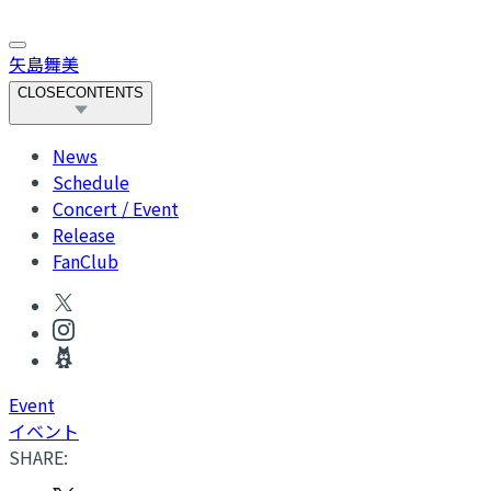
矢島舞美
CLOSE
CONTENTS
News
Schedule
Concert / Event
Release
FanClub
Event
イベント
SHARE: