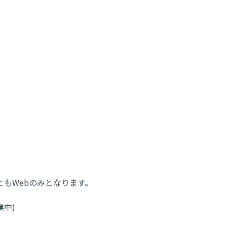
もWebのみとなります。
業中)