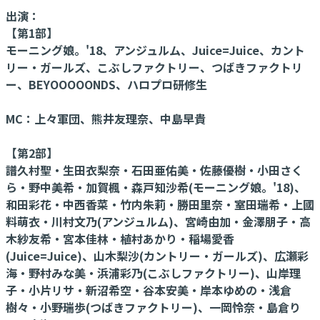
出演：
【第1部】
モーニング娘。'18、アンジュルム、Juice=Juice、カント
リー・ガールズ、こぶしファクトリー、つばきファクトリ
ー、BEYOOOOONDS、ハロプロ研修生
MC：上々軍団、熊井友理奈、中島早貴
【第2部】
譜久村聖・生田衣梨奈・石田亜佑美・佐藤優樹・小田さく
ら・野中美希・加賀楓・森戸知沙希(モーニング娘。'18)、
和田彩花・中西香菜・竹内朱莉・勝田里奈・室田瑞希・上國
料萌衣・川村文乃(アンジュルム)、宮崎由加・金澤朋子・高
木紗友希・宮本佳林・植村あかり・稲場愛香
(Juice=Juice)、山木梨沙(カントリー・ガールズ)、広瀬彩
海・野村みな美・浜浦彩乃(こぶしファクトリー)、山岸理
子・小片リサ・新沼希空・谷本安美・岸本ゆめの・浅倉
樹々・小野瑞歩(つばきファクトリー)、一岡怜奈・島倉り