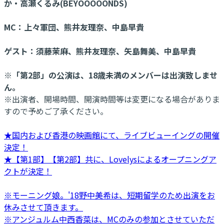
か・高瀬くるみ(BEYOOOOONDS)
MC：上々軍団、熊井友理奈、中島早貴
ゲスト：須藤茉麻、熊井友理奈、矢島舞美、中島早貴
※「第2部」の公演は、18歳未満のメンバーは出演致しませ
ん。
※出演者、開場時間、開演時間等は変更になる場合がありま
すので予めご了承ください。
★国内および香港の映画館にて、ライブビューイングの開催
決定！
★【第1部】【第2部】共に、Lovelysによるオープニングア
クトが決定！
※モーニング娘。'18野中美希は、短期留学のため出演をお
休みさせて頂きます。
※アンジュルム中西香菜は、MCのみの参加とさせていただ