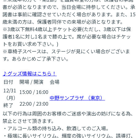
書が必須となりますので、当日会場に持参してください。承
諾書は事前に確認させていただく場合があります。また、15
歳未満の方は、保護者同伴での来場が必須となります。
※3歳以下無料4歳以上チケット必要(ただし、3歳以下は保
護者1名に対し1名まで膝の上で。席が必要な場合はチケッ
トをお買い求め下さい。)
※車椅子スペースは、ステージが見にくい場合がございま
す。あらかじめご了承下さい。
♪グッズ情報はこちら！
日付
開場
/
開演
会場
12/31
15:00
/
16:00
（月）
中野サンプラザ （東京）
22:00
/
23:00
終了
以下の行為は周囲のお客様のご迷惑や演出の妨げになる為、
禁止とさせて頂きます。
・アルコール類の持ち込み、飲酒してのご入場。
・極端に長いサイリウム、輝度の強いサイリウム、誘導灯、