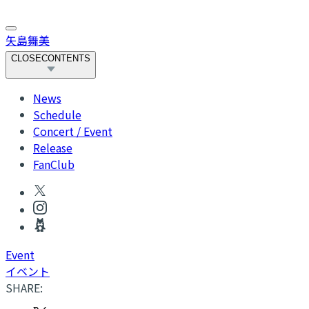
矢島舞美
CLOSE
CONTENTS
News
Schedule
Concert / Event
Release
FanClub
Event
イベント
SHARE: