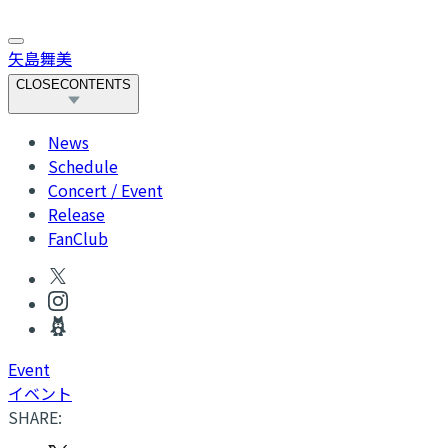
矢島舞美
CLOSE
CONTENTS
News
Schedule
Concert / Event
Release
FanClub
Event
イベント
SHARE: