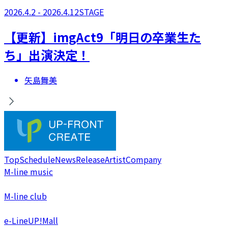
2026.4.2 - 2026.4.12
STAGE
【更新】​imgAct9「明日の卒業生た
ち」出演決定！
矢島舞美
Top
Schedule
News
Release
Artist
Company
M-line music
M-line club
e-LineUP!Mall