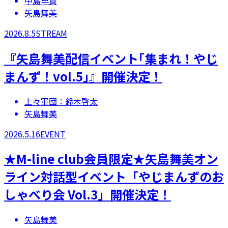
中島早貴
矢島舞美
2026.8.5
STREAM
『矢島舞美配信イベント｢集まれ！やじ
まんず！vol.5｣』開催決定！
上々軍団：鈴木啓太
矢島舞美
2026.5.16
EVENT
★M-line club会員限定★矢島舞美オン
ライン対話型イベント「やじまんずのお
しゃべり会 Vol.3」開催決定！
矢島舞美