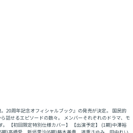
娘。20周年記念オフィシャルブック』の発売が決定。 国民的
だから話せるエピソードの数々。 メンバーそれぞれのドラマ、モ
 【初回限定特別仕様カバー】 【出演予定】 (1期)中澤裕
5期)高橋愛、新垣里沙(6期)藤本美貴、道重さゆみ、田中れい