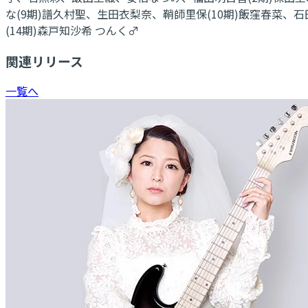
な(9期)譜久村聖、生田衣梨奈、鞘師里保(10期)飯窪春菜、
(14期)森戸知沙希 つんく♂
関連リリース
一覧へ