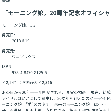
書籍
「モーニング娘。20周年記念オフィシ
モーニング娘。OG
発売日:
2018.6.19
発売元:
ワニブックス
ISBN:
978-4-8470-8125-5
￥2,547 （税抜価格 ￥2,315 ）
あの日から20年―—今明かされる、真実の物語。 現在、結成
アイドルはいかにして誕生し、20周年を迎えたのか――。 ア
ーニング娘。“愛”のカタチ。 未来のモーニング娘。は……。
子、石黒彩、飯田圭織、安倍なつみ、福田明日香(2期)保田圭、