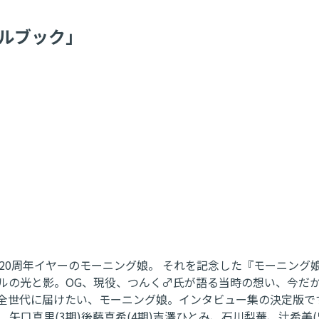
ャルブック」
20周年イヤーのモーニング娘。 それを記念した『モーニング
イドルの光と影。OG、現役、つんく♂氏が語る当時の想い、今
全世代に届けたい、モーニング娘。インタビュー集の決定版です。
矢口真里(3期)後藤真希(4期)吉澤ひとみ、石川梨華、辻希美(