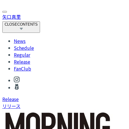
矢口真里
CLOSE
CONTENTS
News
Schedule
Regular
Release
FanClub
R
elease
リリース