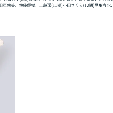
石田亜佑美、佐藤優樹、工藤遥(11期)小田さくら(12期)尾形春