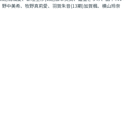
水、野中美希、牧野真莉愛、羽賀朱音(13期)加賀楓、横山玲奈