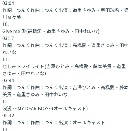
03:04
作詞：
つんく
作曲：
つんく
出演：
道重さゆみ・室田瑞希・梁
川奈々美
10
.
Give me 愛
(高橋愛・道重さゆみ・田中れいな)
03:17
作詞：
つんく
作曲：
つんく
出演：
高橋愛・道重さゆみ・田中
れいな
11
.
悲しみトワイライト
(吉澤ひとみ・高橋愛・藤本美貴・道重
さゆみ・田中れいな)
03:44
作詞：
つんく
作曲：
つんく
出演：
吉澤ひとみ・高橋愛・藤本
美貴・道重さゆみ・田中れいな
12
.
浪漫 ～MY DEAR BOY～
(オールキャスト)
05:32
作詞：
つんく
作曲：
つんく
出演：
オールキャスト
13
.