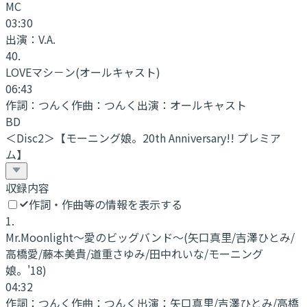
MC
03:30
出演：
V.A.
40
.
LOVEマシ－ン
(オールキャスト)
06:43
作詞：
つんく
作曲：
つんく
出演：
オールキャスト
BD
＜Disc2＞【モーニング娘。20th Anniversary!! プレミア
ム】
収録内容
作詞・作曲等の情報を表示する
1
.
Mr.Moonlight～愛のビッグバンド～
(矢口真里/吉澤ひとみ/
高橋愛/藤本美貴/道重さゆみ/田中れいな/モーニング
娘。'18)
04:32
作詞：
つんく
作曲：
つんく
出演：
矢口真里/吉澤ひとみ/高橋