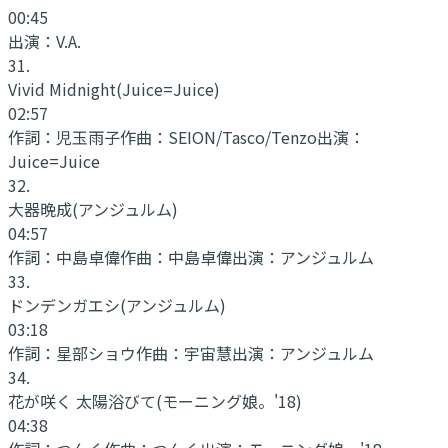
00:45
出演：
V.A.
31
.
Vivid Midnight
(Juice=Juice)
02:57
作詞：
児玉雨子
作曲：
SEION/Tasco/Tenzo
出演：
Juice=Juice
32
.
大器晩成
(アンジュルム)
04:57
作詞：
中島卓偉
作曲：
中島卓偉
出演：
アンジュルム
33
.
ドンデンガエシ
(アンジュルム)
03:18
作詞：
星部ショウ
作曲：
宇宙慧
出演：
アンジュルム
34
.
花が咲く 太陽浴びて
(モーニング娘。'18)
04:38