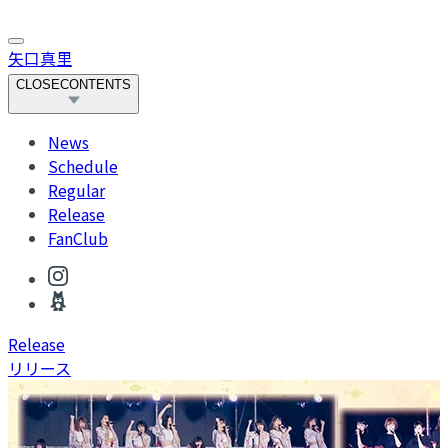
矢口真里
CLOSE
CONTENTS
News
Schedule
Regular
Release
FanClub
R
elease
リリース