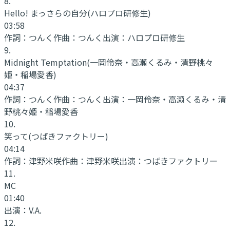
8
.
Hello! まっさらの自分
(ハロプロ研修生)
03:58
作詞：
つんく
作曲：
つんく
出演：
ハロプロ研修生
9
.
Midnight Temptation
(一岡伶奈・高瀬くるみ・清野桃々
姫・稲場愛香)
04:37
作詞：
つんく
作曲：
つんく
出演：
一岡伶奈・高瀬くるみ・清
野桃々姫・稲場愛香
10
.
笑って
(つばきファクトリー)
04:14
作詞：
津野米咲
作曲：
津野米咲
出演：
つばきファクトリー
11
.
MC
01:40
出演：
V.A.
12
.