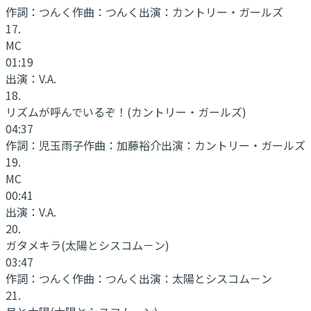
作詞：
つんく
作曲：
つんく
出演：
カントリー・ガールズ
17
.
MC
01:19
出演：
V.A.
18
.
リズムが呼んでいるぞ！
(カントリー・ガールズ)
04:37
作詞：
児玉雨子
作曲：
加藤裕介
出演：
カントリー・ガールズ
19
.
MC
00:41
出演：
V.A.
20
.
ガタメキラ
(太陽とシスコム－ン)
03:47
作詞：
つんく
作曲：
つんく
出演：
太陽とシスコム－ン
21
.