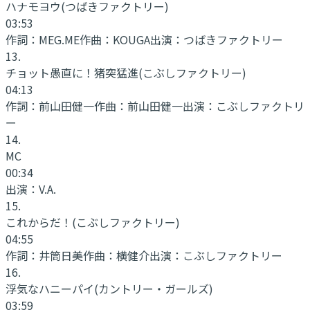
ハナモヨウ
(つばきファクトリー)
03:53
作詞：
MEG.ME
作曲：
KOUGA
出演：
つばきファクトリー
13
.
チョット愚直に！猪突猛進
(こぶしファクトリー)
04:13
作詞：
前山田健一
作曲：
前山田健一
出演：
こぶしファクトリ
ー
14
.
MC
00:34
出演：
V.A.
15
.
これからだ！
(こぶしファクトリー)
04:55
作詞：
井筒日美
作曲：
横健介
出演：
こぶしファクトリー
16
.
浮気なハニーパイ
(カントリー・ガールズ)
03:59