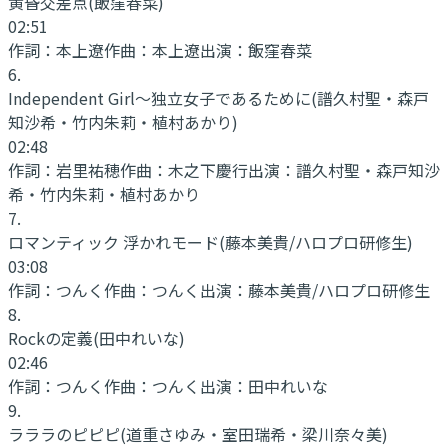
黄昏交差点
(飯窪春菜)
02:51
作詞：
本上遼
作曲：
本上遼
出演：
飯窪春菜
6
.
Independent Girl～独立女子であるために
(譜久村聖・森戸
知沙希・竹内朱莉・植村あかり)
02:48
作詞：
岩里祐穂
作曲：
木之下慶行
出演：
譜久村聖・森戸知沙
希・竹内朱莉・植村あかり
7
.
ロマンティック 浮かれモード
(藤本美貴/ハロプロ研修生)
03:08
作詞：
つんく
作曲：
つんく
出演：
藤本美貴/ハロプロ研修生
8
.
Rockの定義
(田中れいな)
02:46
作詞：
つんく
作曲：
つんく
出演：
田中れいな
9
.
ラララのピピピ
(道重さゆみ・室田瑞希・梁川奈々美)