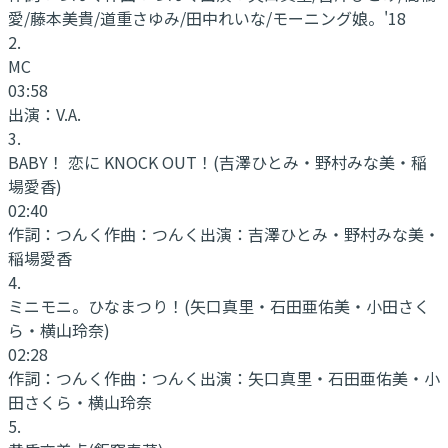
愛/藤本美貴/道重さゆみ/田中れいな/モーニング娘。'18
2
.
MC
03:58
出演：
V.A.
3
.
BABY！ 恋に KNOCK OUT！
(吉澤ひとみ・野村みな美・稲
場愛香)
02:40
作詞：
つんく
作曲：
つんく
出演：
吉澤ひとみ・野村みな美・
稲場愛香
4
.
ミニモニ。ひなまつり！
(矢口真里・石田亜佑美・小田さく
ら・横山玲奈)
02:28
作詞：
つんく
作曲：
つんく
出演：
矢口真里・石田亜佑美・小
田さくら・横山玲奈
5
.