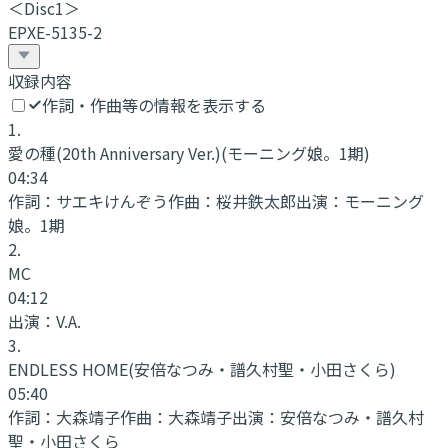
＜Disc1＞
EPXE-5135-2
収録内容
作詞・作曲等の情報を表示する
1
.
愛の種(20th Anniversary Ver.)
(モーニング娘。1期)
04:34
作詞：
サエキけんぞう
作曲：
桜井鉄太郎
出演：
モーニング
娘。1期
2
.
MC
04:12
出演：
V.A.
3
.
ENDLESS HOME
(安倍なつみ・譜久村聖・小田さくら)
05:40
作詞：
大森靖子
作曲：
大森靖子
出演：
安倍なつみ・譜久村
聖・小田さくら