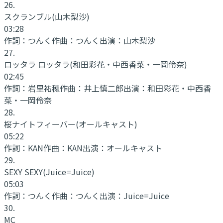
26
.
スクランブル
(山木梨沙)
03:28
作詞：
つんく
作曲：
つんく
出演：
山木梨沙
27
.
ロッタラ ロッタラ
(和田彩花・中西香菜・一岡伶奈)
02:45
作詞：
岩里祐穂
作曲：
井上慎二郎
出演：
和田彩花・中西香
菜・一岡伶奈
28
.
桜ナイトフィーバー
(オールキャスト)
05:22
作詞：
KAN
作曲：
KAN
出演：
オールキャスト
29
.
SEXY SEXY
(Juice=Juice)
05:03
作詞：
つんく
作曲：
つんく
出演：
Juice=Juice
30
.
MC