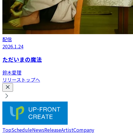
配信
2026.1.24
ただいまの魔法
鈴木愛理
リリーストップへ
Top
Schedule
News
Release
Artist
Company