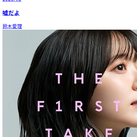
嘘だよ
鈴木愛理