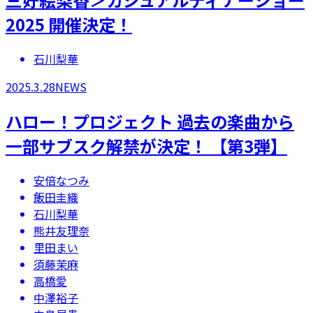
2025 開催決定！
石川梨華
2025.3.28
NEWS
ハロー！プロジェクト 過去の楽曲から
一部サブスク解禁が決定！ 【第3弾】
安倍なつみ
飯田圭織
石川梨華
熊井友理奈
里田まい
須藤茉麻
高橋愛
中澤裕子