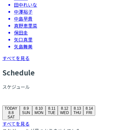
田中れいな
中澤裕子
中島早貴
真野恵里菜
保田圭
矢口真里
矢島舞美
すべてを見る
S
chedule
スケジュール
TODAY
8.9
8.10
8.11
8.12
8.13
8.14
8.8
SUN
MON
TUE
WED
THU
FRI
SAT
すべてを見る