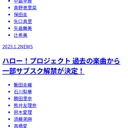
中島早貴
真野恵里菜
保田圭
矢口真里
矢島舞美
辻希美
2025.1.2
NEWS
ハロー！プロジェクト 過去の楽曲から
一部サブスク解禁が決定！
飯田圭織
石川梨華
勝田里奈
熊井友理奈
鈴木愛理
須藤茉麻
高橋愛