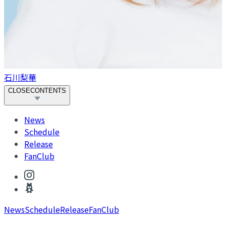
石川梨華
CLOSE
CONTENTS
News
Schedule
Release
FanClub
News
Schedule
Release
FanClub