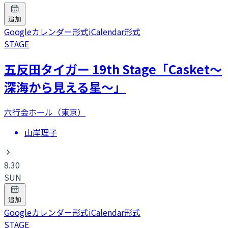
追加
Googleカレンダー形式
iCalendar形式
STAGE
五反田タイガー 19th Stage「Casket～
深海から見える星～」
六行会ホール（東京）
山岸理子
8.30
SUN
追加
Googleカレンダー形式
iCalendar形式
STAGE