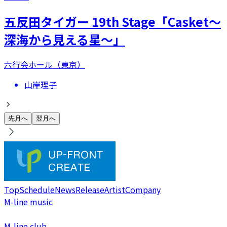
五反田タイガー 19th Stage「Casket～
深海から見える星～」
六行会ホール（東京）
山岸理子
先月へ
翌月へ
Top
Schedule
News
Release
Artist
Company
M-line music
M-line club