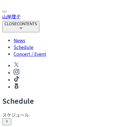
山岸理子
CLOSE
CONTENTS
News
Schedule
Concert / Event
S
chedule
スケジュール