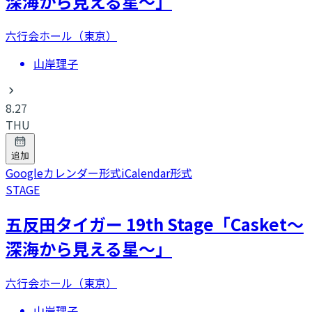
深海から見える星～」
六行会ホール（東京）
山岸理子
8.27
THU
追加
Googleカレンダー形式
iCalendar形式
STAGE
五反田タイガー 19th Stage「Casket～
深海から見える星～」
六行会ホール（東京）
山岸理子