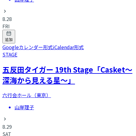
8.28
FRI
追加
Googleカレンダー形式
iCalendar形式
STAGE
五反田タイガー 19th Stage「Casket～
深海から見える星～」
六行会ホール（東京）
山岸理子
8.29
SAT