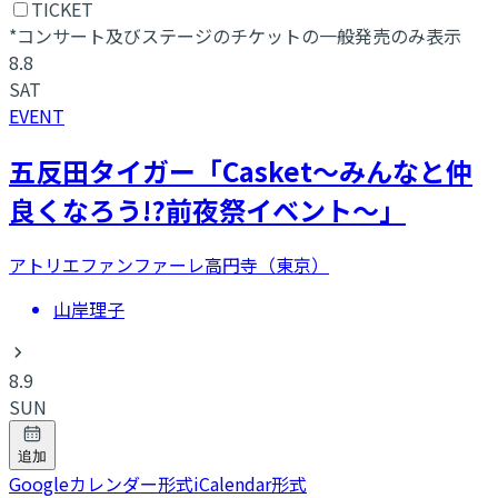
TICKET
*コンサート及びステージのチケットの一般発売のみ表示
8.8
SAT
EVENT
五反田タイガー「Casket〜みんなと仲
良くなろう!?前夜祭イベント〜」
アトリエファンファーレ高円寺（東京）
山岸理子
8.9
SUN
追加
Googleカレンダー形式
iCalendar形式