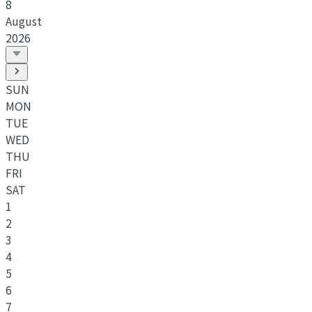
8
August
2026
SUN
MON
TUE
WED
THU
FRI
SAT
1
2
3
4
5
6
7