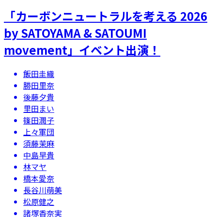
「カーボンニュートラルを考える 2026
by SATOYAMA & SATOUMI
movement」​イベント出演！
飯田圭織
勝田里奈
後藤夕貴
里田まい
篠田潤子
上々軍団
須藤茉麻
中島早貴
林マヤ
橋本愛奈
長谷川萌美
松原健之
諸塚香奈実