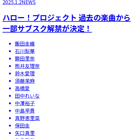
2025.1.2
NEWS
ハロー！プロジェクト 過去の楽曲から
一部サブスク解禁が決定！
飯田圭織
石川梨華
勝田里奈
熊井友理奈
鈴木愛理
須藤茉麻
高橋愛
田中れいな
中澤裕子
中島早貴
真野恵里菜
保田圭
矢口真里