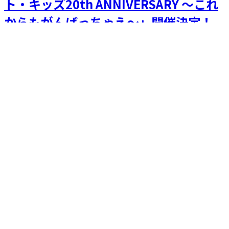
ト・キッズ20th ANNIVERSARY ～これ
からもがんばっちゃえ～」開催決定！
熊井友理奈
鈴木愛理
須藤茉麻
中島早貴
矢島舞美
5
月
2022.5.20
NEWS
中島早貴出演ドラマ「腐男子バーテンダ
ーの嗜み」の放送日決定のお知らせ
中島早貴