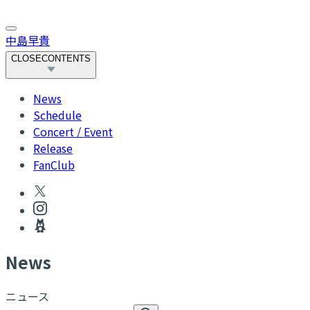
中島早貴
CLOSE
CONTENTS
News
Schedule
Concert / Event
Release
FanClub
N
ews
ニュース