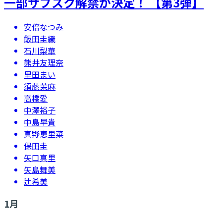
一部サブスク解禁が決定！ 【第3弾】
安倍なつみ
飯田圭織
石川梨華
熊井友理奈
里田まい
須藤茉麻
高橋愛
中澤裕子
中島早貴
真野恵里菜
保田圭
矢口真里
矢島舞美
辻希美
1
月