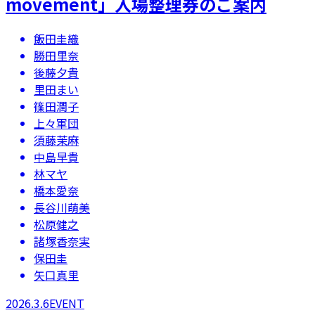
movement」入場整理券のご案内
飯田圭織
勝田里奈
後藤夕貴
里田まい
篠田潤子
上々軍団
須藤茉麻
中島早貴
林マヤ
橋本愛奈
長谷川萌美
松原健之
諸塚香奈実
保田圭
矢口真里
2026.3.6
EVENT