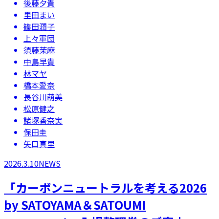
後藤夕貴
里田まい
篠田潤子
上々軍団
須藤茉麻
中島早貴
林マヤ
橋本愛奈
長谷川萌美
松原健之
諸塚香奈実
保田圭
矢口真里
2026.3.10
NEWS
「カーボンニュートラルを考える2026
by SATOYAMA＆SATOUMI