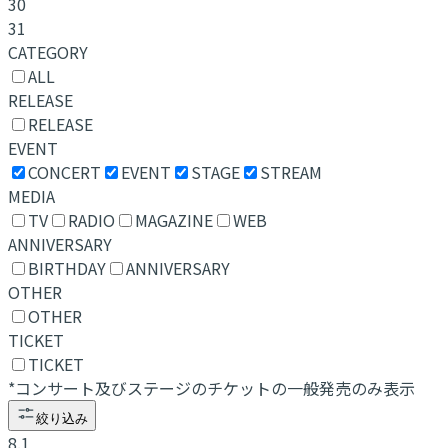
30
31
CATEGORY
ALL
RELEASE
RELEASE
EVENT
CONCERT
EVENT
STAGE
STREAM
MEDIA
TV
RADIO
MAGAZINE
WEB
ANNIVERSARY
BIRTHDAY
ANNIVERSARY
OTHER
OTHER
TICKET
TICKET
*コンサート及びステージのチケットの一般発売のみ表示
絞り込み
8.1