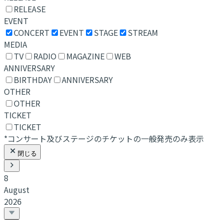
RELEASE
EVENT
CONCERT
EVENT
STAGE
STREAM
MEDIA
TV
RADIO
MAGAZINE
WEB
ANNIVERSARY
BIRTHDAY
ANNIVERSARY
OTHER
OTHER
TICKET
TICKET
*コンサート及びステージのチケットの一般発売のみ表示
閉じる
8
August
2026