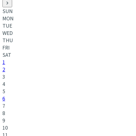
SUN
MON
TUE
WED
THU
FRI
SAT
1
2
3
4
5
6
7
8
9
10
11