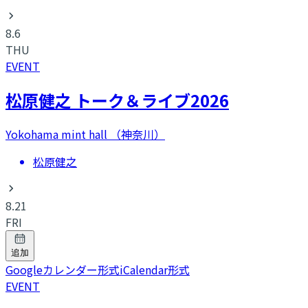
8.6
THU
EVENT
松原健之 トーク＆ライブ2026
Yokohama mint hall （神奈川）
松原健之
8.21
FRI
追加
Googleカレンダー形式
iCalendar形式
EVENT