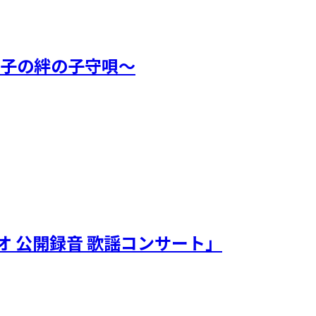
親子の絆の子守唄～
オ 公開録音 歌謡コンサート」