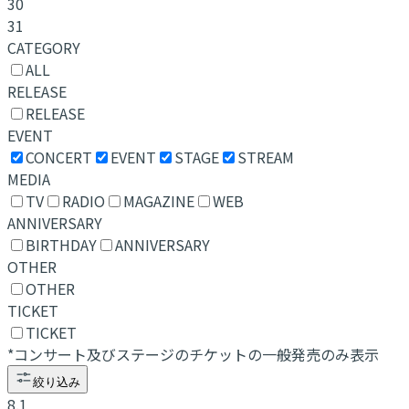
30
31
CATEGORY
ALL
RELEASE
RELEASE
EVENT
CONCERT
EVENT
STAGE
STREAM
MEDIA
TV
RADIO
MAGAZINE
WEB
ANNIVERSARY
BIRTHDAY
ANNIVERSARY
OTHER
OTHER
TICKET
TICKET
*コンサート及びステージのチケットの一般発売のみ表示
絞り込み
8.1