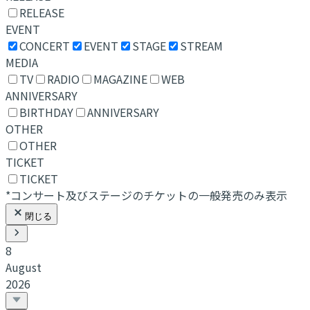
RELEASE
EVENT
CONCERT
EVENT
STAGE
STREAM
MEDIA
TV
RADIO
MAGAZINE
WEB
ANNIVERSARY
BIRTHDAY
ANNIVERSARY
OTHER
OTHER
TICKET
TICKET
*コンサート及びステージのチケットの一般発売のみ表示
閉じる
8
August
2026