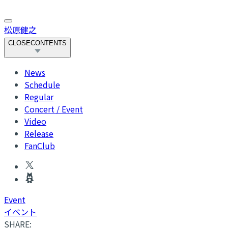
松原健之
CLOSE
CONTENTS
News
Schedule
Regular
Concert / Event
Video
Release
FanClub
Event
イベント
SHARE: