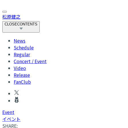
松原健之
CLOSE
CONTENTS
News
Schedule
Regular
Concert / Event
Video
Release
FanClub
Event
イベント
SHARE: