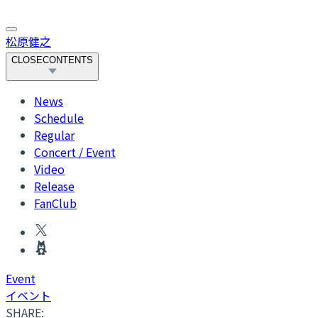
松原健之
CLOSE
CONTENTS
News
Schedule
Regular
Concert / Event
Video
Release
FanClub
Event
イベント
SHARE: