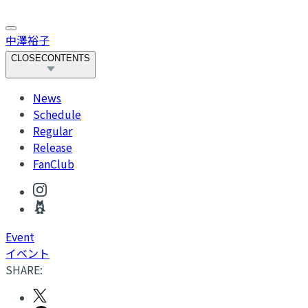
中澤裕子
CLOSE
CONTENTS
News
Schedule
Regular
Release
FanClub
Event
イベント
SHARE: