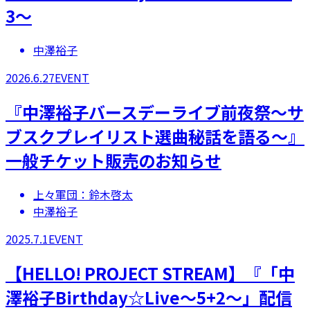
3～
中澤裕子
2026.6.27
EVENT
​『中澤裕子バースデーライブ前夜祭～サ
ブスクプレイリスト選曲秘話を語る～』
一般チケット販売のお知らせ
上々軍団：鈴木啓太
中澤裕子
2025.7.1
EVENT
​【HELLO! PROJECT STREAM】『「中
澤裕子Birthday☆Live～5+2～」配信