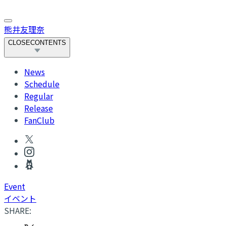
熊井友理奈
CLOSE
CONTENTS
News
Schedule
Regular
Release
FanClub
Event
イベント
SHARE: