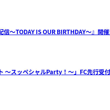
配信～TODAY IS OUR BIRTHDAY～』
ベント ～スッペシャルParty！～」FC先行受