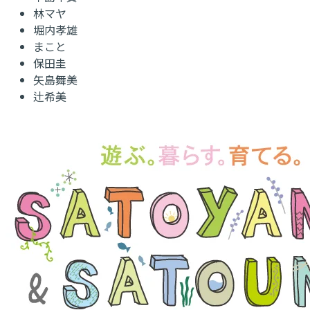
林マヤ
堀内孝雄
まこと
保田圭
矢島舞美
辻希美