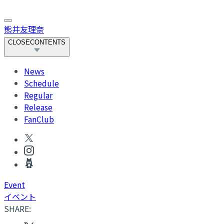
熊井友理奈
CLOSE
CONTENTS
News
Schedule
Regular
Release
FanClub
Event
イベント
SHARE: