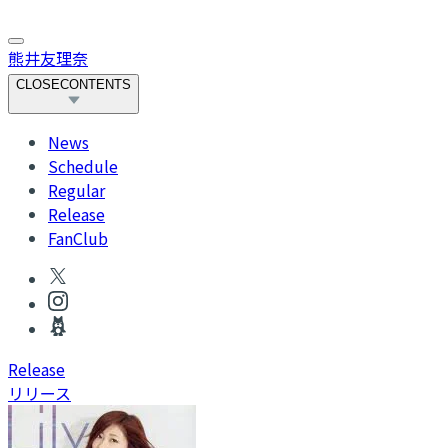
熊井友理奈
CLOSE
CONTENTS
News
Schedule
Regular
Release
FanClub
R
elease
リリース