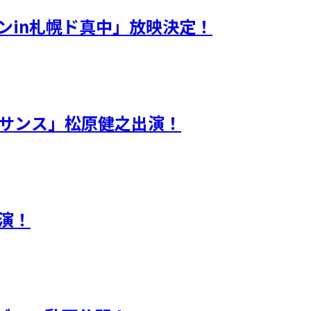
ションin札幌ド真中」放映決定！
ッサンス」松原健之出演！
演！