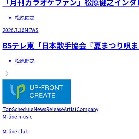
「月刊カラオケファン」松原健之インタ
松原健之
2026.7.16
NEWS
BSテレ東「日本歌手協会『夏まつり唄ま
松原健之
Top
Schedule
News
Release
Artist
Company
M-line music
M-line club