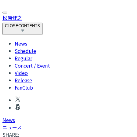
松原健之
CLOSE
CONTENTS
News
Schedule
Regular
Concert / Event
Video
Release
FanClub
News
ニュース
SHARE: