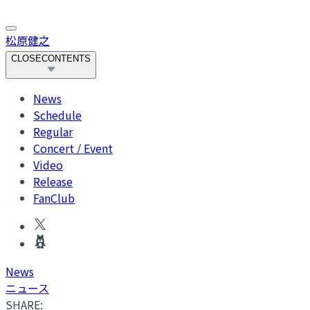
松原健之
CLOSE
CONTENTS
News
Schedule
Regular
Concert / Event
Video
Release
FanClub
News
ニュース
SHARE: