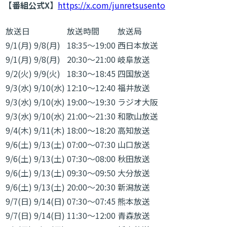
【番組公式X】
https://x.com/junretsusento
放送日
放送時間
放送局
9/1(月)
9/8(月)
18:35～19:00
西日本放送
9/1(月)
9/8(月)
20:30～21:00
岐阜放送
9/2(火)
9/9(火)
18:30～18:45
四国放送
9/3(水)
9/10(水)
12:10～12:40
福井放送
9/3(水)
9/10(水)
19:00～19:30
ラジオ大阪
9/3(水)
9/10(水)
21:00～21:30
和歌山放送
9/4(木)
9/11(木)
18:00～18:20
高知放送
9/6(土)
9/13(土)
07:00～07:30
山口放送
9/6(土)
9/13(土)
07:30～08:00
秋田放送
9/6(土)
9/13(土)
09:30～09:50
大分放送
9/6(土)
9/13(土)
20:00～20:30
新潟放送
9/7(日)
9/14(日)
07:30～07:45
熊本放送
9/7(日)
9/14(日)
11:30～12:00
青森放送